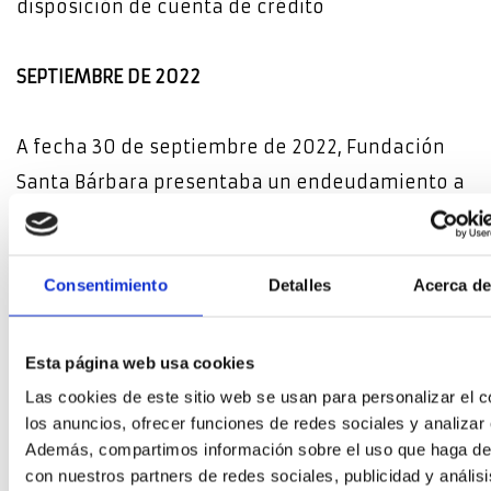
disposición de cuenta de crédito
SEPTIEMBRE DE 2022
A fecha 30 de septiembre de 2022, Fundación
Santa Bárbara presentaba un endeudamiento a
corto plazo de 289.299,65 euros,
correspondientes a una disposición de cuenta
Consentimiento
Detalles
Acerca de
de crédito.
DICIEMBRE DE 2022
Esta página web usa cookies
Las cookies de este sitio web se usan para personalizar el c
los anuncios, ofrecer funciones de redes sociales y analizar e
A fecha 31 de diciembre de 2022, Fundación
Además, compartimos información sobre el uso que haga del
Santa Bárbara no mantenía viva ninguna
con nuestros partners de redes sociales, publicidad y anális